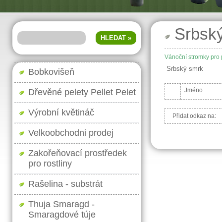
Srbsk
Vánoční stromky pro 
Srbský smrk
Bobkovišeň
Jméno
Dřevěné pelety Pellet Pelet
Výrobní květináč
Přidat odkaz na:
Velkoobchodni prodej
Zakořeňovací prostředek
pro rostliny
Rašelina - substrát
Thuja Smaragd -
Smaragdové túje