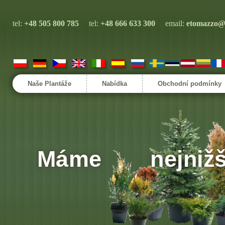
tel:
+48 505 800 785
tel:
+48 666 633 300
email:
etomazzo@
Naše Plantáže
Nabídka
Obchodní podmínky
Máme
nejnižš