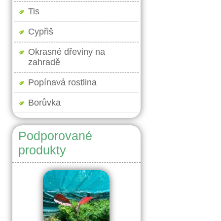
Tis
Cypřiš
Okrasné dřeviny na
zahradě
Popínavá rostlina
Borůvka
Podporované
produkty